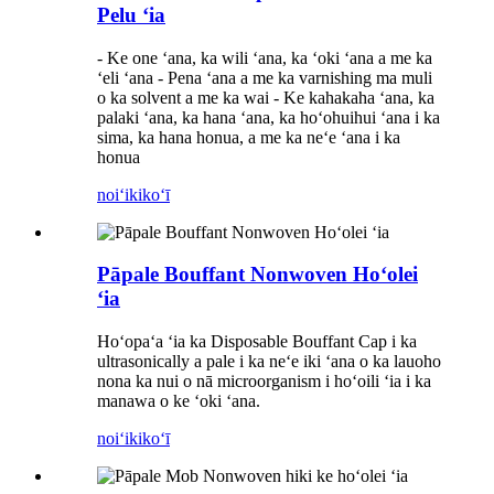
Pelu ʻia
- Ke one ʻana, ka wili ʻana, ka ʻoki ʻana a me ka
ʻeli ʻana - Pena ʻana a me ka varnishing ma muli
o ka solvent a me ka wai - Ke kahakaha ʻana, ka
palaki ʻana, ka hana ʻana, ka hoʻohuihui ʻana i ka
sima, ka hana honua, a me ka neʻe ʻana i ka
honua
noiʻi
kikoʻī
Pāpale Bouffant Nonwoven Hoʻolei
ʻia
Hoʻopaʻa ʻia ka Disposable Bouffant Cap i ka
ultrasonically a pale i ka neʻe iki ʻana o ka lauoho
nona ka nui o nā microorganism i hoʻoili ʻia i ka
manawa o ke ʻoki ʻana.
noiʻi
kikoʻī