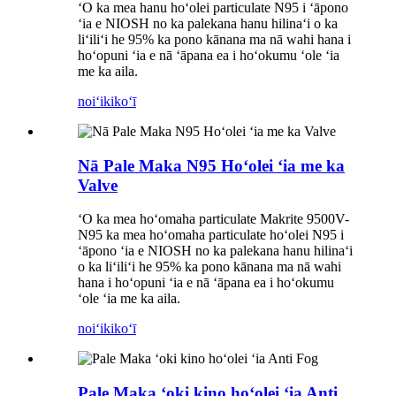
ʻO ka mea hanu hoʻolei particulate N95 i ʻāpono
ʻia e NIOSH no ka palekana hanu hilinaʻi o ka
liʻiliʻi he 95% ka pono kānana ma nā wahi hana i
hoʻopuni ʻia e nā ʻāpana ea i hoʻokumu ʻole ʻia
me ka aila.
noiʻi
kikoʻī
Nā Pale Maka N95 Hoʻolei ʻia me ka
Valve
ʻO ka mea hoʻomaha particulate Makrite 9500V-
N95 ka mea hoʻomaha particulate hoʻolei N95 i
ʻāpono ʻia e NIOSH no ka palekana hanu hilinaʻi
o ka liʻiliʻi he 95% ka pono kānana ma nā wahi
hana i hoʻopuni ʻia e nā ʻāpana ea i hoʻokumu
ʻole ʻia me ka aila.
noiʻi
kikoʻī
Pale Maka ʻoki kino hoʻolei ʻia Anti