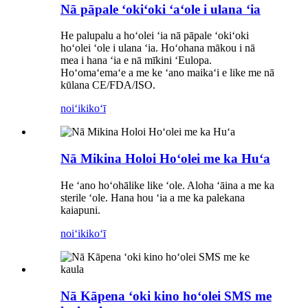
Nā pāpale ʻokiʻoki ʻaʻole i ulana ʻia
He palupalu a hoʻolei ʻia nā pāpale ʻokiʻoki
hoʻolei ʻole i ulana ʻia. Hoʻohana mākou i nā
mea i hana ʻia e nā mīkini ʻEulopa.
Hoʻomaʻemaʻe a me ke ʻano maikaʻi e like me nā
kūlana CE/FDA/ISO.
noiʻi
kikoʻī
Nā Mikina Holoi Hoʻolei me ka Huʻa
He ʻano hoʻohālike like ʻole. Aloha ʻāina a me ka
sterile ʻole. Hana hou ʻia a me ka palekana
kaiapuni.
noiʻi
kikoʻī
Nā Kāpena ʻoki kino hoʻolei SMS me