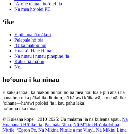
ʻAʻohe ulana i hoʻolei ʻia
Nā mea hoʻolei PE
ʻike
E pili ana iā mākou
Palapala hōʻoia
ʻO kā mākou hui
Huakaʻi Hale Hana
Nā nīnau i nīnau pinepine ʻia
Kāhea iā mā˚ou
Noi
hoʻouna i ka nīnau
E kākau inoa i kā mākou nūhou no nā mea hou loa e pili ana i nā
hana hou o ka pākahiko lithium, nā hāʻawi kūikawā, a me nā ʻike
ʻoihana—hāʻawi pololei ʻia i kāu pahu leka!
hoʻouna i ka nīnau
© Kuleana kope - 2010-2025: Ua mālama ʻia nā kuleana āpau.
Nā
Huahana i Hōʻike ʻia
,
Palapala ʻāina
,
Nā Mīkini Hoʻokolohua
Nitrile
,
ʻEpron Pe
,
Nā Mikina Nitrile a me Vinyl
,
Nā Mīkini Lima