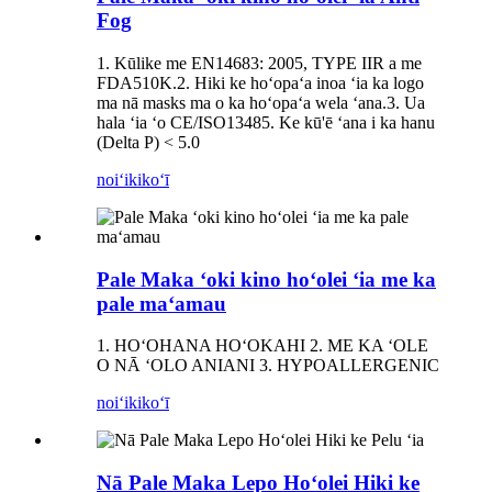
Fog
1. Kūlike me EN14683: 2005, TYPE IIR a me
FDA510K.2. Hiki ke hoʻopaʻa inoa ʻia ka logo
ma nā masks ma o ka hoʻopaʻa wela ʻana.3. Ua
hala ʻia ʻo CE/ISO13485. Ke kū'ē ʻana i ka hanu
(Delta P) < 5.0
noiʻi
kikoʻī
Pale Maka ʻoki kino hoʻolei ʻia me ka
pale maʻamau
1. HOʻOHANA HOʻOKAHI 2. ME KA ʻOLE
O NĀ ʻOLO ANIANI 3. HYPOALLERGENIC
noiʻi
kikoʻī
Nā Pale Maka Lepo Hoʻolei Hiki ke